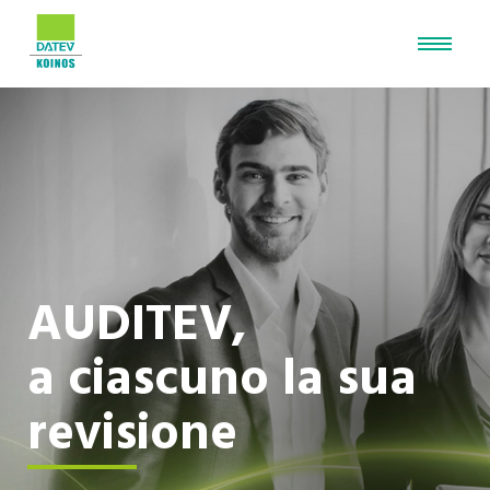
AUDITEV,
a ciascuno la sua
revisione