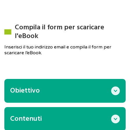
Compila il form per scaricare
l'eBook
Inserisci il tuo indirizzo email e compila il form per
scaricare l’eBook.
Obiettivo
La pubblicazione si propone di offrire ai
professionisti della revisione una sintesi delle
principali novità normative e regolamentari
Contenuti
che caratterizzano il 2025, con l’obiettivo di
Audit 2025: le novità per il revisore
1