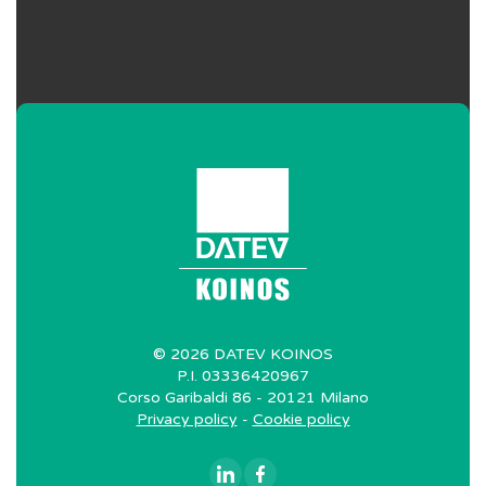
La revisione delle imposte sul reddito,
5
dei crediti e dei debiti tributari e della
fiscalità differita
La revisione degli strumenti finanziari
6
derivati
Scarica
©
2026
DATEV KOINOS
P.I. 03336420967
Corso Garibaldi 86 - 20121 Milano
Privacy policy
-
Cookie policy