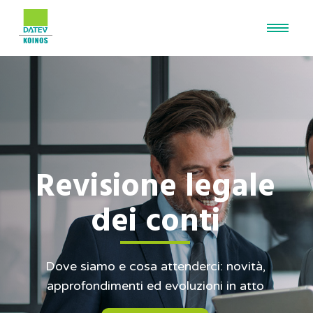
Revisione legale
dei conti
Dove siamo e cosa attenderci: novità,
approfondimenti ed evoluzioni in atto